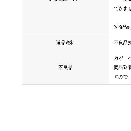
できま
※商品
返品送料
不良品
万が一
不良品
商品到
すので