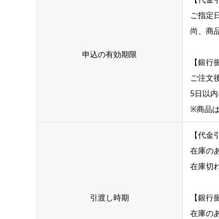
ご指定
尚、商
申込の有効期限
【銀行
ご注文
5日以
※商品
【代金
在庫の
在庫切
引渡し時期
【銀行
在庫の