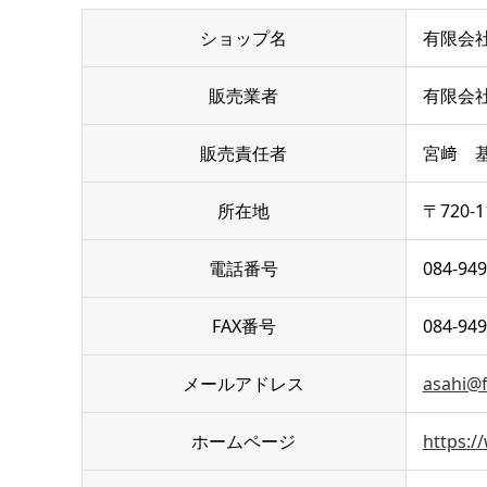
ショップ名
有限会
販売業者
有限会
販売責任者
宮﨑 
所在地
〒720
電話番号
084-949
FAX番号
084-949
メールアドレス
asahi@fi
ホームページ
https://