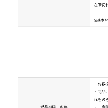
在庫切
※基本
・お客
・商品
れを過
返品期限・条件
・一度