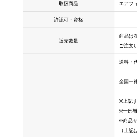
取扱商品
エアフ
許認可・資格
商品は
販売数量
ご注文
送料・
全国一律
※上記
※一部
※商品
（上記