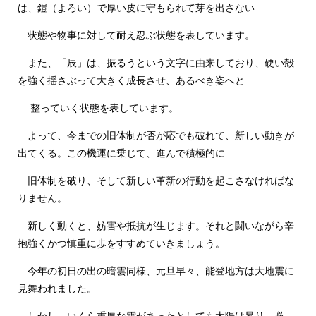
は、鎧（よろい）で厚い皮に守もられて芽を出さない
状態や物事に対して耐え忍ぶ状態を表しています。
また、「辰」は、振るうという文字に由来しており、硬い殻
を強く揺さぶって大きく成長させ、あるべき姿へと
整っていく状態を表しています。
よって、今までの旧体制が否が応でも破れて、新しい動きが
出てくる。この機運に乗じて、進んで積極的に
旧体制を破り、そして新しい革新の行動を起こさなければな
りません。
新しく動くと、妨害や抵抗が生じます。それと闘いながら辛
抱強くかつ慎重に歩をすすめていきましょう。
今年の初日の出の暗雲同様、元旦早々、能登地方は大地震に
見舞われました。
しかし、いくら重厚な雲があったとしても太陽は昇り、必