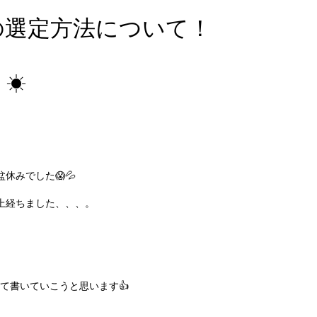
の選定方法について！
！☀
休みでした😱💦
上経ちました、、、。
て書いていこうと思います👍